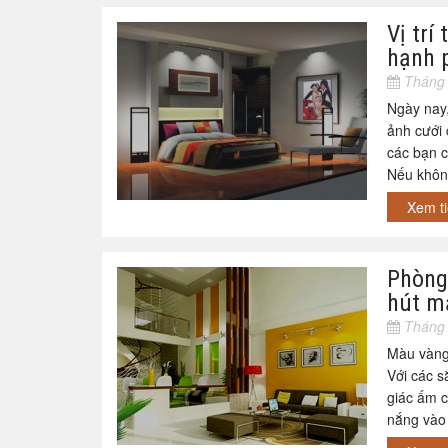
Vị trí
hạnh 
Tháng 
Ngày nay,
ảnh cưới 
các bạn c
Nếu không
Xem t
Phòng
hút m
Tháng 
Màu vàng 
Với các s
giác ấm 
nắng vào