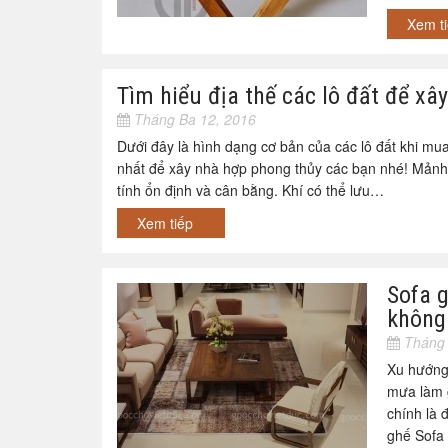
Xem t
Tìm hiểu địa thế các lô đất để xâ
Tháng Ba 12, 2016
Dưới đây là hình dạng cơ bản của các lô đất khi mua
nhất để xây nhà hợp phong thủy các bạn nhé! Mảnh 
tính ổn định và cân bằng. Khí có thể lưu…
Xem tiếp
Sofa 
không
Tháng 
Xu hướng 
mưa làm g
chính là 
ghế Sofa