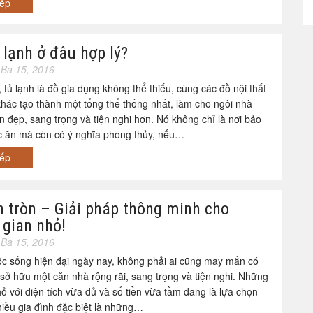
iếp
 lạnh ở đâu hợp lý?
Ba 15, 2016
 tủ lạnh là đồ gia dụng không thể thiếu, cùng các đồ nội thất
khác tạo thành một tổng thể thống nhất, làm cho ngôi nhà
 đẹp, sang trọng và tiện nghi hơn. Nó không chỉ là nơi bảo
c ăn mà còn có ý nghĩa phong thủy, nếu…
iếp
n tròn – Giải pháp thông minh cho
 gian nhỏ!
Ba 15, 2016
c sống hiện đại ngày nay, không phải ai cũng may mắn có
 sở hữu một căn nhà rộng rãi, sang trọng và tiện nghi. Những
ỏ với diện tích vừa đủ và số tiền vừa tầm đang là lựa chọn
hiều gia đình đặc biệt là những…