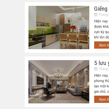
Giếng 
Tháng 
Hiện nay t
được khá 
cực kỳ qu
khí tồn đ
Xem t
5 lưu 
Tháng 
Hiện nay,
phong thủ
tạo một k
gia chủ, 
Xem t