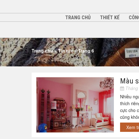
TRANG CHỦ
THIẾT KẾ
CÔN
Trang chủ
»
Tin tức
»
Trang 6
Màu sắ
Tháng 
Nhiều ngư
thích riê
cực cho c
cũng khôn
Xem t