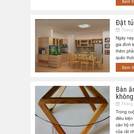
Xem t
Đặt tủ
Tháng 
Ngày nay,
gia đình 
thêm phần
quản thứ
Xem t
Bàn ă
không
Tháng 
Trong cuộ
điều kiện
căn hộ nh
của rất n