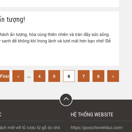
n tượng!
ách ấn tượng, hòa cùng thiên nhiên và tràn đầy sức sống.
xanh để không khí trong lành và tươi mát hơn bạn nhé! Để
...
 First
«
4
5
6
7
8
»
C
HỆ THỐNG WEBSITE
ch mới với tủ rượu từ gỗ óc chó
https://goocchovietduc.com/