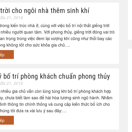
trời cho ngôi nhà thêm sinh khí
Ba 21, 2016
rong kiến trúc nhà ở, cùng với việc bố trí nội thất giếng trời
nhiều người quan tâm. Với phong thủy, giếng trời đóng vai trò
an trọng trong việc đem lại vượng khí cũng như thổi bay các
ọng không tốt cho sức khỏa gia chủ….
iếp
ý bố trí phòng khách chuẩn phong thủy
Ba 21, 2016
 nhiều gia chủ vẫn còn lúng túng khi bố trí phòng khách hợp
y, chưa biết làm sao để hài hòa tương sinh ngũ hành. Nhằm
ênh thông tin chính thống và cung cấp kiến thức bổ ích cho
chúng tôi đưa ra vài lưu ý sau đây:…
iếp