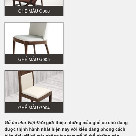
GHẾ MẪU G006
GHẾ MẪU G005
GHẾ MẪU G004
Gỗ óc chó Việt Đức
giới thiệu những
mẫu ghế óc chó
đang
được thịnh hành nhất hiện nay với kiểu dáng phong cách
hiện đại với bề mặt phẳng ít chạm trổ.Vì thế những sản