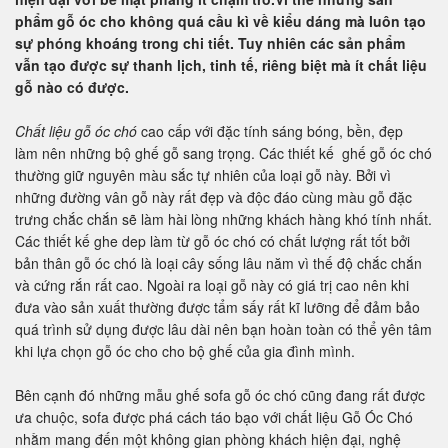
phẩm gỗ óc cho không quá cầu kì về kiểu dáng mà luôn tạo
sự phóng khoáng trong chi tiết. Tuy nhiên các sản phẩm
vẫn tạo được sự thanh lịch, tinh tế, riêng biệt mà ít chất liệu
gỗ nào có được.
Chất liệu gỗ óc
chó
cao cấp với đặc tính sáng bóng, bền, đẹp
làm nên những bộ ghế gỗ sang trọng. Các thiết kế ghế gỗ óc chó
thường giữ nguyên màu sắc tự nhiên của loại gỗ này. Bởi vì
những đường vân gỗ này rất đẹp và độc đáo cùng màu gỗ đặc
trưng chắc chắn sẽ làm hài lòng những khách hàng khó tính nhất.
Các thiết kế ghe dep làm từ gỗ óc chó có chất lượng rất tốt bởi
bản thân gỗ óc chó là loại cây sống lâu năm vì thế độ chắc chắn
và cứng rắn rất cao. Ngoài ra loại gỗ này có giá trị cao nên khi
đưa vào sản xuất thường được tẩm sấy rất kĩ lưỡng để đảm bảo
quá trình sử dụng được lâu dài nên bạn hoàn toàn có thể yên tâm
khi lựa chọn gỗ óc cho cho bộ ghế của gia đình mình.
Bên cạnh đó những mẫu ghế sofa gỗ óc chó cũng đang rất được
ưa chuộc, sofa được phá cách táo bạo với chất liệu Gỗ Óc Chó
nhằm mang đến một không gian phòng khách hiện đại, nghệ