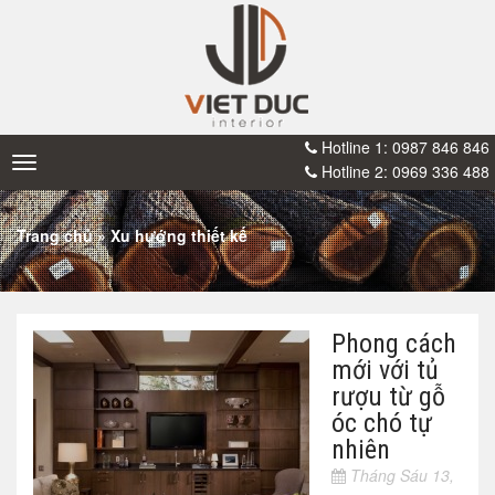
Hotline 1: 0987 846 846
Toggle
Hotline 2: 0969 336 488
navigation
Trang chủ
»
Xu hướng thiết kế
Phong cách
mới với tủ
rượu từ gỗ
óc chó tự
nhiên
Tháng Sáu 13,