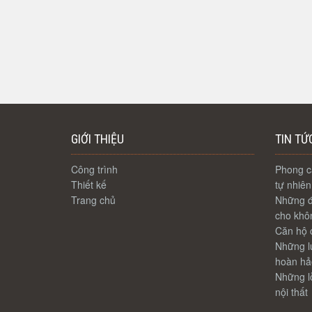
GIỚI THIỆU
TIN TỨ
Công trình
Phong cá
Thiết kế
tự nhiên
Trang chủ
Những đ
cho khôn
Căn hộ c
Những lư
hoàn hả
Những lỗ
nội thất