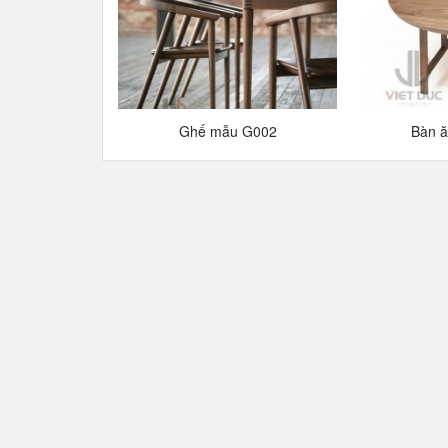
Ghế mẫu G002
Bàn 