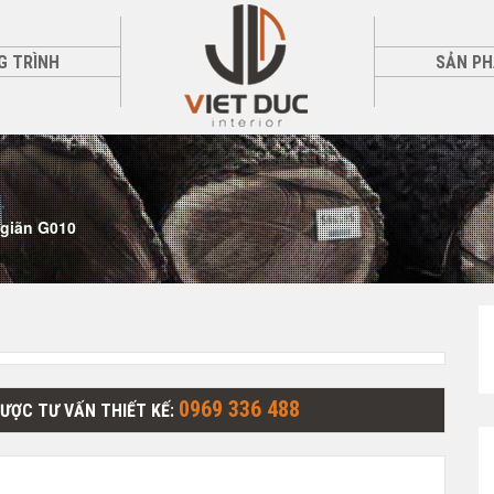
G TRÌNH
SẢN P
 giãn G010
0969 336 488
ĐƯỢC TƯ VẤN THIẾT KẾ: