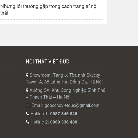
Những lỗi thường gặp trong cách trang trí nội
thất
NỘI THẤT VIỆT ĐỨC
Showroom: Tầng 6, Tòa nhà Skycity
Tower A, 88 Láng Hạ, Đống Đa, Hà Nội
Xưởng SX: Khu Công Nghiệp Bình Phú
– Thạch Thất – Hà Nội
Email:
goocchovietduc@gmail.com
Hotline 1:
0987 846 846
Hotline 2:
0969 336 488