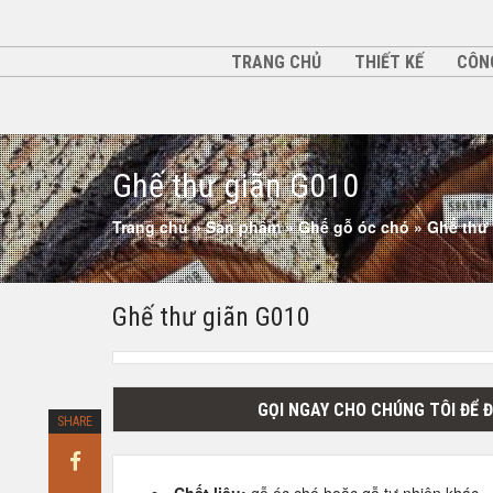
TRANG CHỦ
THIẾT KẾ
CÔN
Ghế thư giãn G010
Trang chủ
»
Sản phẩm
»
Ghế gỗ óc chó
»
Ghế thư
Ghế thư giãn G010
GỌI NGAY CHO CHÚNG TÔI ĐỂ 
SHARE