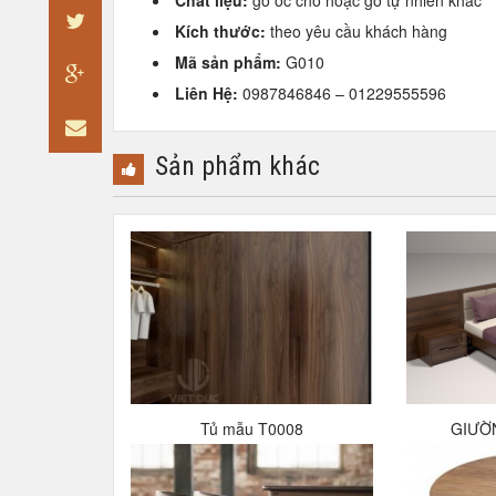
Chất liệu:
gỗ óc chó hoặc gỗ tự nhiên khác
Kích thước:
theo yêu cầu khách hàng
Mã sản phẩm:
G010
Liên Hệ:
0987846846 – 01229555596
Sản phẩm khác
Tủ mẫu T0008
GIƯỜ