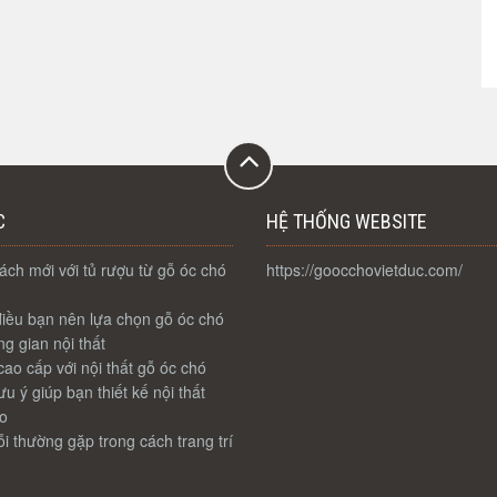
C
HỆ THỐNG WEBSITE
ch mới với tủ rượu từ gỗ óc chó
https://goocchovietduc.com/
iều bạn nên lựa chọn gỗ óc chó
g gian nội thất
ao cấp với nội thất gỗ óc chó
u ý giúp bạn thiết kế nội thất
o
i thường gặp trong cách trang trí