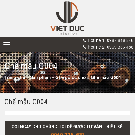
Hotline 1: 0987 846 846
Toggle
Hotline 2: 0969 336 488
navigation
Ghế mẫu G004
Trang chủ
»
Sản phẩm
»
Ghế gỗ óc chó
»
Ghế mẫu G004
Ghế mẫu G004
GỌI NGAY CHO CHÚNG TÔI ĐỂ ĐƯỢC TƯ VẤN THIẾT KẾ: