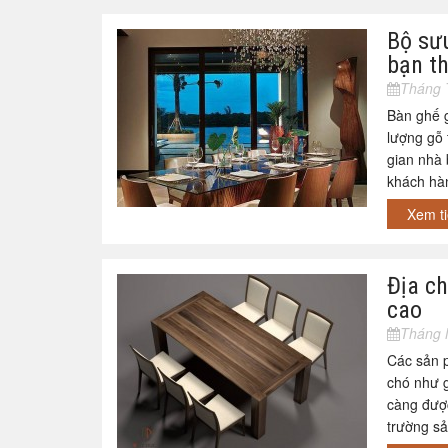
Bộ sư
bạn th
Tháng 
Bàn ghế g
lượng gỗ
gian nhà 
khách hà
Xem t
Địa ch
cao
Tháng 
Các sản p
chó như 
càng được
trường sa