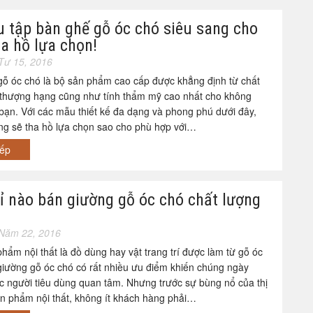
u tập bàn ghế gỗ óc chó siêu sang cho
a hồ lựa chọn!
Tư 15, 2016
ỗ óc chó là bộ sản phẩm cao cấp được khẳng định từ chất
 thượng hạng cũng như tính thẩm mỹ cao nhất cho không
bạn. Với các mẫu thiết kế đa dạng và phong phú dưới đây,
ng sẽ tha hồ lựa chọn sao cho phù hợp với…
iếp
ỉ nào bán giường gỗ óc chó chất lượng
Năm 22, 2016
hẩm nội thất là đồ dùng hay vật trang trí được làm từ gỗ óc
giường gỗ óc chó có rất nhiều ưu điểm khiến chúng ngày
 người tiêu dùng quan tâm. Nhưng trước sự bùng nổ của thị
̉n phẩm nội thất, không ít khách hàng phải…