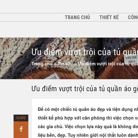
TRANG CHỦ
THIẾT KẾ
CÔN
Ưu điểm vượt trội của tủ quầ
Trang chủ
»
Tin tức
»
Ưu điểm vượt trội của tủ qu
Ưu điểm vượt trội của tủ quần áo g
Để có một chiếc tủ quần áo đẹp và tiện dụng 
thiết kế phù hợp với căn phòng thì việc chọn v
SHARE
các gia chủ. Việc chọn lựa này quả là không đơ
liệu bền, đẹp. Tuy nhiên giới nội thất luôn dà