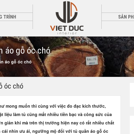
G TRÌNH
SẢN P
n áo gỗ óc chó
ần áo gỗ óc chó
ỗ óc chó
như mong muốn thì cùng với việc đo đạc kích thước,
ật liệu làm tủ cũng mất nhiều tiền bạc và công sức của
n giản khi mà trên thị trường hiện nay có rất nhiều chất
nh cái nhìn ưu ái, ngưỡng mộ đối với
tủ quần áo gỗ óc