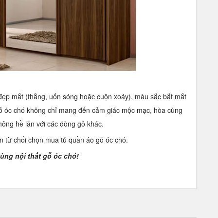
đẹp mắt (thẳng, uốn sóng hoặc cuộn xoáy), màu sắc bắt mắt
 gỗ óc chó không chỉ mang đến cảm giác mộc mạc, hòa cùng
hông hề lẫn với các dòng gỗ khác.
ạn từ chối chọn mua tủ quần áo gỗ óc chó.
ùng nội thất gỗ óc chó!