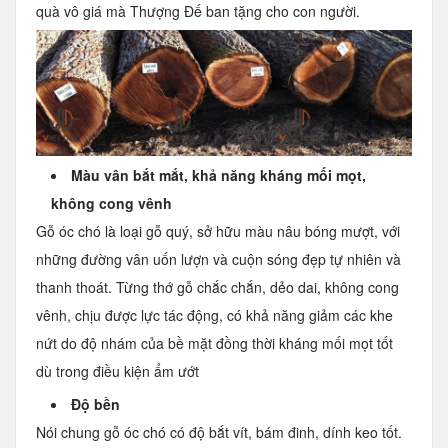
quà vô giá mà Thượng Đế ban tặng cho con người.
Màu vân bắt mắt, khả năng kháng mối mọt,
không cong vênh
Gỗ óc chó là loại gỗ quý, sở hữu màu nâu bóng mượt, với
những đường vân uốn lượn và cuộn sóng đẹp tự nhiên và
thanh thoát. Từng thớ gỗ chắc chắn, dẻo dai, không cong
vênh, chịu được lực tác động, có khả năng giảm các khe
nứt do độ nhám của bề mặt đồng thời kháng mối mọt tốt
dù trong điều kiện ẩm ướt
Độ bền
Nói chung gỗ óc chó có độ bắt vít, bám đinh, dính keo tốt.