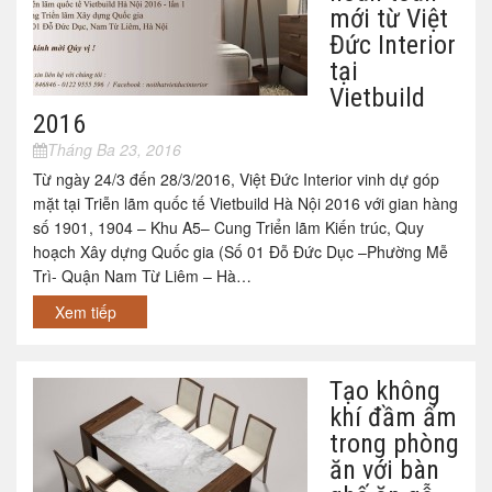
mới từ Việt
Đức Interior
tại
Vietbuild
2016
Tháng Ba 23, 2016
Từ ngày 24/3 đến 28/3/2016, Việt Đức Interior vinh dự góp
mặt tại Triễn lãm quốc tế Vietbuild Hà Nội 2016 với gian hàng
số 1901, 1904 – Khu A5– Cung Triển lãm Kiến trúc, Quy
hoạch Xây dựng Quốc gia (Số 01 Đỗ Đức Dục –Phường Mễ
Trì- Quận Nam Từ Liêm – Hà…
Xem tiếp
Tạo không
khí đầm ấm
trong phòng
ăn với bàn