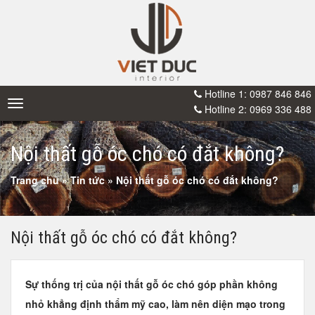
Hotline 1: 0987 846 846
Toggle
Hotline 2: 0969 336 488
navigation
Nội thất gỗ óc chó có đắt không?
Trang chủ
»
Tin tức
»
Nội thất gỗ óc chó có đắt không?
Nội thất gỗ óc chó có đắt không?
Sự thống trị của nội thất gỗ óc chó góp phần không
nhỏ khẳng định thẩm mỹ cao, làm nên diện mạo trong