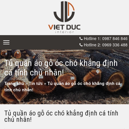
Hotline 1: 0987 846 846
Toggle
Hotline 2: 0969 336 488
navigation
Tủ quần áo gỗ óc chó khẳng định
cá tính chủ nhân!
Trang chủ
»
Tin tức
»
Tủ quần áo gỗ óc chó khẳng định cá
tính chủ nhân!
Tủ quần áo gỗ óc chó khẳng định cá tính
chủ nhân!