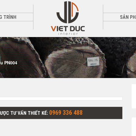
G TRÌNH
SẢN P
u PN004
0969 336 488
ĐƯỢC TƯ VẤN THIẾT KẾ: