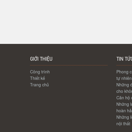
GIỚI THIỆU
TIN TỨ
Công trình
Phong cá
Thiết kế
tự nhiên
Trang chủ
Những đ
cho khôn
Căn hộ c
Những lư
hoàn hả
Những lỗ
nội thất