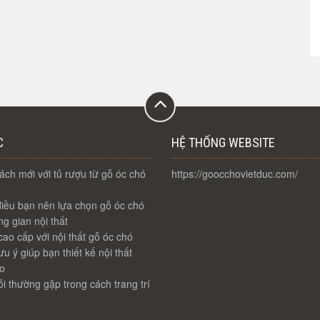
C
HỆ THỐNG WEBSITE
ch mới với tủ rượu từ gỗ óc chó
https://goocchovietduc.com/
iều bạn nên lựa chọn gỗ óc chó
g gian nội thất
ao cấp với nội thất gỗ óc chó
u ý giúp bạn thiết kế nội thất
o
i thường gặp trong cách trang trí