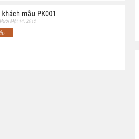
 khách mẫu PK001
Mười Một 14, 2015
iếp