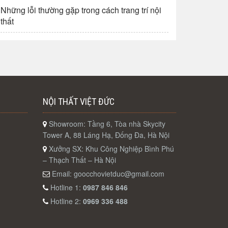
Những lỗi thường gặp trong cách trang trí nội
thất
NỘI THẤT VIỆT ĐỨC
Showroom: Tầng 6, Tòa nhà Skycity
Tower A, 88 Láng Hạ, Đống Đa, Hà Nội
Xưởng SX: Khu Công Nghiệp Bình Phú
– Thạch Thất – Hà Nội
Email:
goocchovietduc@gmail.com
Hotline 1:
0987 846 846
Hotline 2:
0969 336 488