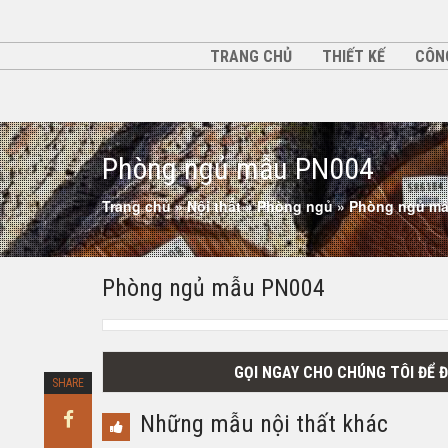
TRANG CHỦ
THIẾT KẾ
CÔN
Phòng ngủ mẫu PN004
Trang chủ
»
Nội thất
»
Phòng ngủ
»
Phòng ngủ mẫ
Phòng ngủ mẫu PN004
GỌI NGAY CHO CHÚNG TÔI ĐỂ 
SHARE
Những mẫu nội thất khác