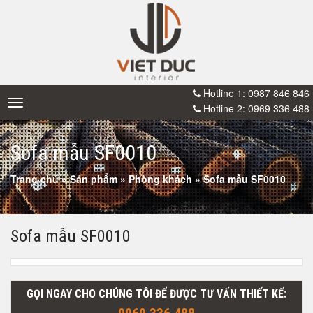
Hotline 1: 0987 846 846
Toggle
Hotline 2: 0969 336 488
navigation
Sofa mẫu SF0010
Trang chủ
»
Sản phẩm
»
Phòng khách
»
Sofa mẫu SF0010
Sofa mẫu SF0010
GỌI NGAY CHO CHÚNG TÔI ĐỂ ĐƯỢC TƯ VẤN THIẾT KẾ: