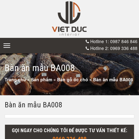
Hotline 1: 0987 846 846
Toggle
Hotline 2: 0969 336 488
navigation
Bàn ăn mẫu BA008
Trang chủ
»
Sản phẩm
»
Bàn gỗ óc chó
»
Bàn ăn mẫu BA008
Bàn ăn mẫu BA008
GỌI NGAY CHO CHÚNG TÔI ĐỂ ĐƯỢC TƯ VẤN THIẾT KẾ: