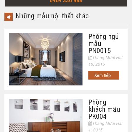
0969 336 488
Những mẫu nội thất khác
Phòng ngủ
mẫu
PN0015
Tháng Mười Hai
18, 2015
Xem tiếp
Phòng
khách mẫu
PK004
Tháng Mười Hai
1, 2015