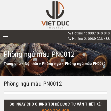
Hotline 1: 0987 846 846
Toggle
Hotline 2: 0969 336 488
navigation
Phòng ngủ mẫu PN0012
Trang chủ
»
Nội thất
»
Phòng ngủ
»
Phòng ngủ mẫu PN0012
Phòng ngủ mẫu PN0012
GỌI NGAY CHO CHÚNG TÔI ĐỂ ĐƯỢC TƯ VẤN THIẾT KẾ: