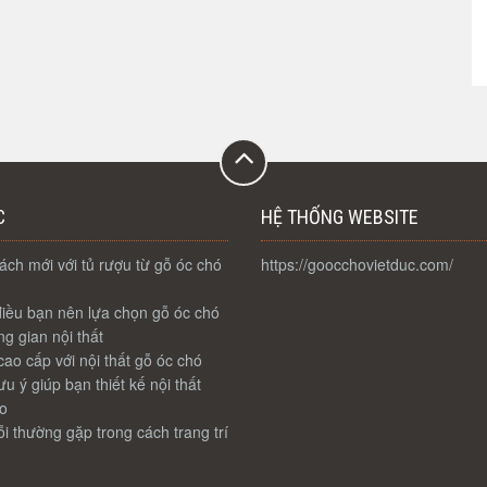
C
HỆ THỐNG WEBSITE
ch mới với tủ rượu từ gỗ óc chó
https://goocchovietduc.com/
iều bạn nên lựa chọn gỗ óc chó
g gian nội thất
ao cấp với nội thất gỗ óc chó
u ý giúp bạn thiết kế nội thất
o
i thường gặp trong cách trang trí