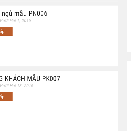
 ngủ mẫu PN006
Mười Hai 1, 2015
iếp
G KHÁCH MẪU PK007
Mười Hai 18, 2015
iếp