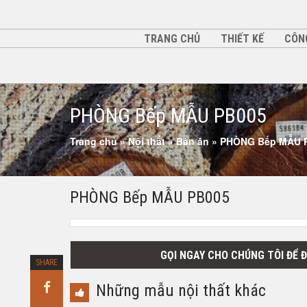
TRANG CHỦ
THIẾT KẾ
CÔN
PHÒNG Bếp MẪU PB005
Trang chủ
»
Nội thất
»
Bàn ăn
»
PHÒNG Bếp MẪU 
PHÒNG Bếp MẪU PB005
GỌI NGAY CHO CHÚNG TÔI ĐỂ 
SHARE
Những mẫu nội thất khác