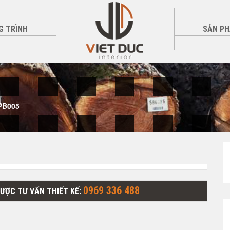
G TRÌNH
SẢN P
PB005
0969 336 488
ĐƯỢC TƯ VẤN THIẾT KẾ: