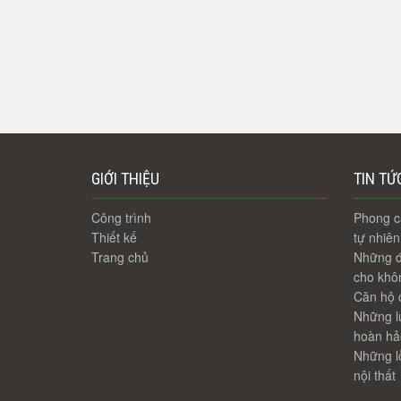
GIỚI THIỆU
TIN TỨ
Công trình
Phong cá
Thiết kế
tự nhiên
Trang chủ
Những đ
cho khôn
Căn hộ c
Những lư
hoàn hả
Những lỗ
nội thất