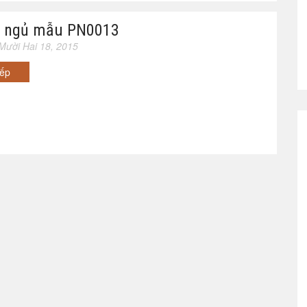
 ngủ mẫu PN0013
Mười Hai 18, 2015
iếp