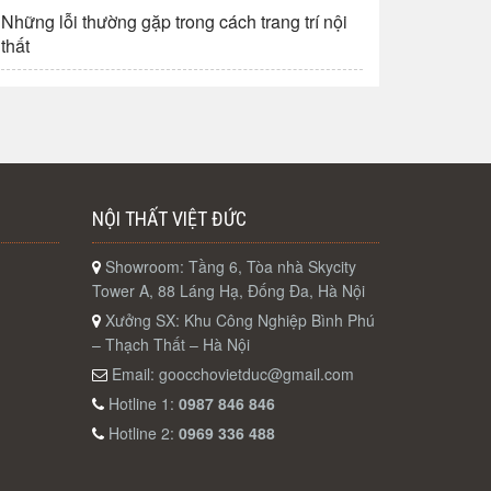
Những lỗi thường gặp trong cách trang trí nội
thất
NỘI THẤT VIỆT ĐỨC
Showroom: Tầng 6, Tòa nhà Skycity
Tower A, 88 Láng Hạ, Đống Đa, Hà Nội
Xưởng SX: Khu Công Nghiệp Bình Phú
– Thạch Thất – Hà Nội
Email:
goocchovietduc@gmail.com
Hotline 1:
0987 846 846
Hotline 2:
0969 336 488